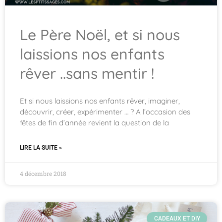
Le Père Noël, et si nous
laissions nos enfants
rêver ..sans mentir !
Et si nous laissions nos enfants rêver, imaginer,
découvrir, créer, expérimenter … ? A l’occasion des
fêtes de fin d’année revient la question de la
LIRE LA SUITE »
4 décembre 2018
CADEAUX ET DIY