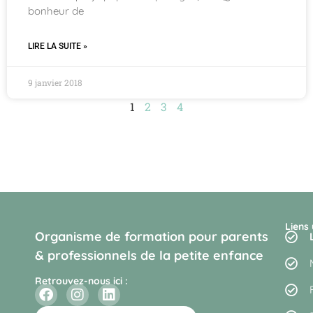
bonheur de
LIRE LA SUITE »
9 janvier 2018
1
2
3
4
Liens 
Organisme de formation pour parents
& professionnels de la petite enfance
Retrouvez-nous ici :