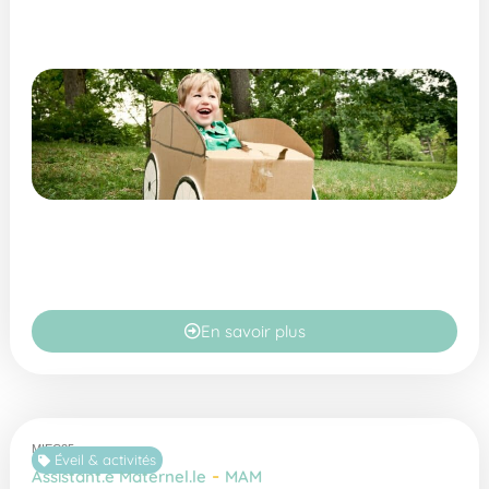
En savoir plus
MIEC25
Éveil & activités
-
Assistant.e Maternel.le
MAM