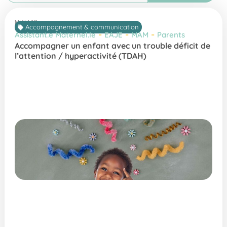
MIAEH21
Accompagnement & communication
-
-
-
Assistant.e Maternel.le
EAJE
MAM
Parents
Accompagner un enfant avec un trouble déficit de
l’attention / hyperactivité (TDAH)