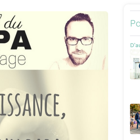
Pa
D'au