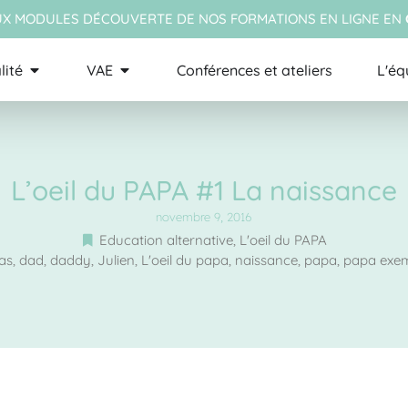
X MODULES DÉCOUVERTE DE NOS FORMATIONS EN LIGNE EN
lité
VAE
Conférences et ateliers
L'éq
L’oeil du PAPA #1 La naissance
novembre 9, 2016
Education alternative
,
L'oeil du PAPA
as
,
dad
,
daddy
,
Julien
,
L'oeil du papa
,
naissance
,
papa
,
papa exem