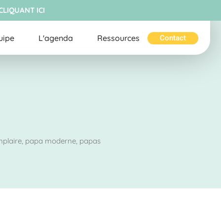
CLIQUANT ICI
uipe
L'agenda
Ressources
Contact
plaire
,
papa moderne
,
papas