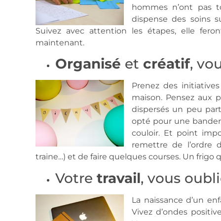
hommes n’ont pas to
dispense des soins s
Suivez avec attention les étapes, elle fero
maintenant.
Organisé
et
créatif
, vo
Prenez des initiatives
maison. Pensez aux p
dispersés un peu part
opté pour une bandero
couloir. Et point impo
remettre de l’ordre 
traine…) et de faire quelques courses. Un frigo qui
Votre
travail
, vous oubl
La naissance d’un en
Vivez d’ondes positive