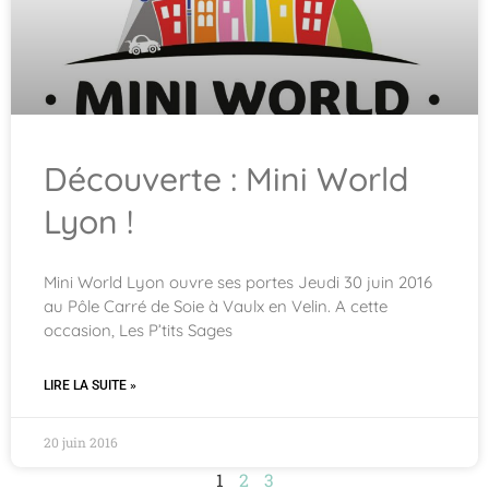
Découverte : Mini World
Lyon !
Mini World Lyon ouvre ses portes Jeudi 30 juin 2016
au Pôle Carré de Soie à Vaulx en Velin. A cette
occasion, Les P’tits Sages
LIRE LA SUITE »
20 juin 2016
1
2
3