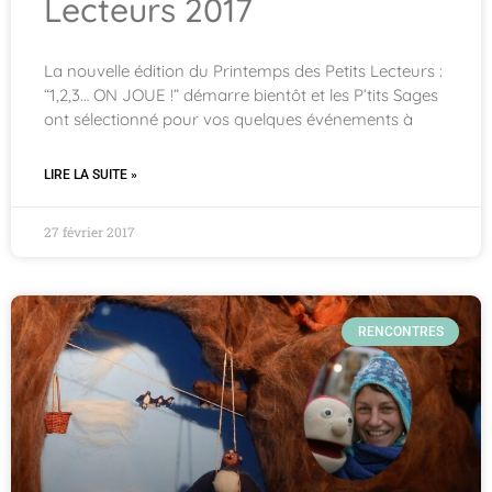
Lecteurs 2017
La nouvelle édition du Printemps des Petits Lecteurs :
“1,2,3… ON JOUE !” démarre bientôt et les P’tits Sages
ont sélectionné pour vos quelques événements à
LIRE LA SUITE »
27 février 2017
RENCONTRES