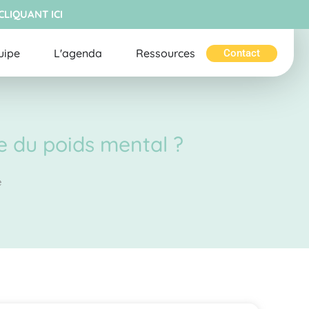
CLIQUANT ICI
uipe
L'agenda
Ressources
Contact
re du poids mental ?
é