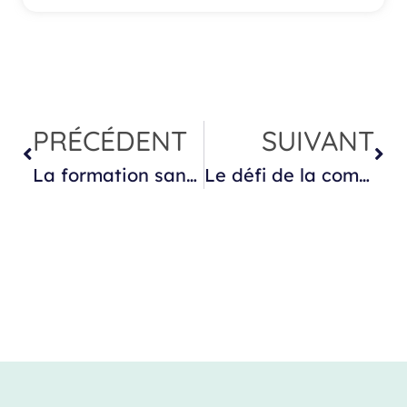
PRÉCÉDENT
SUIVANT
La formation santé numérique : vers une harmonisation des compétences
Le défi de la communication : une journée dédiée aux MAM de l’Ain pour renforcer les pratiques professionnelles et ouvrir de nouvelles perspectives d’accompagnement