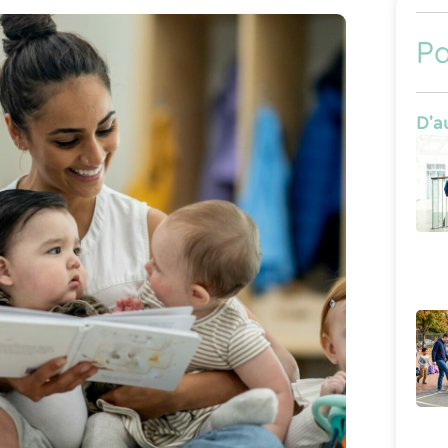
Pa
D'au