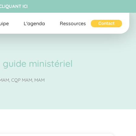
CLIQUANT ICI
uipe
L'agenda
Ressources
Contact
guide ministériel
n MAM
,
CQP MAM
,
MAM