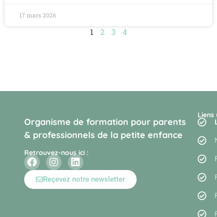
17 mars 2026
1
2
3
4
Liens 
Organisme de formation pour parents
& professionnels de la petite enfance
Retrouvez-nous ici :
Reçevez notre newsletter