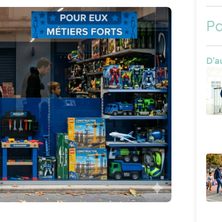
Pa
D'au