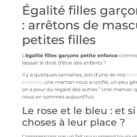
Égalité filles garç
: arrêtons de mascu
petites filles
L’
égalité filles garçons petite enfance
commenc
laissait le droit d’être des enfants ?
Il y a quelques semaines, lors d’une de nos
form
enfance
, une maman nous a confié, un peu gên
on a peur du regard des autres.” Une maman qui a
nous en sommes aujourd’hui.
Le rose et le bleu : et s
choses à leur place ?
Commençons par un fait qui surprend toujours. L