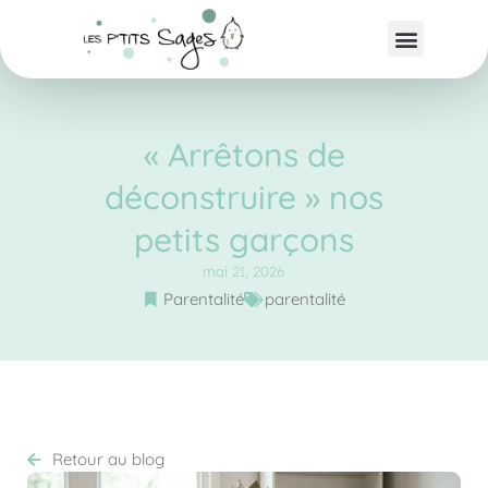
« Arrêtons de
déconstruire » nos
petits garçons
mai 21, 2026
Parentalité
parentalité
Retour au blog