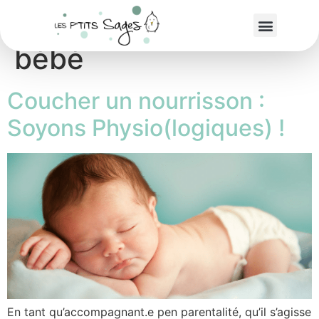
Étiquette :
tête plate
bébé
Coucher un nourrisson :
Soyons Physio(logiques) !
En tant qu’accompagnant.e pen parentalité, qu’il s’agisse