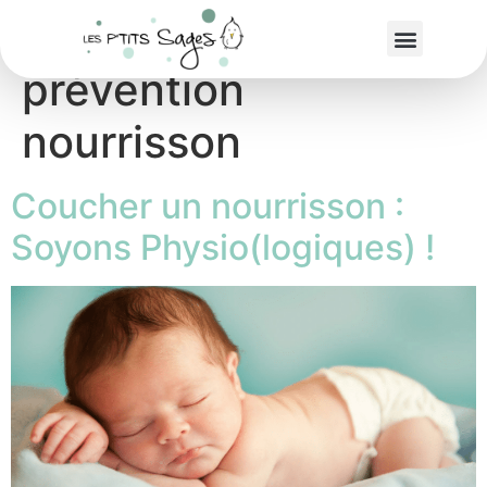
Étiquette :
prévention
nourrisson
Coucher un nourrisson :
Soyons Physio(logiques) !