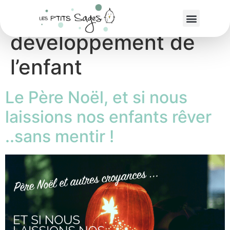
Étiquette :
développement de
l’enfant
Le Père Noël, et si nous
laissions nos enfants rêver
..sans mentir !