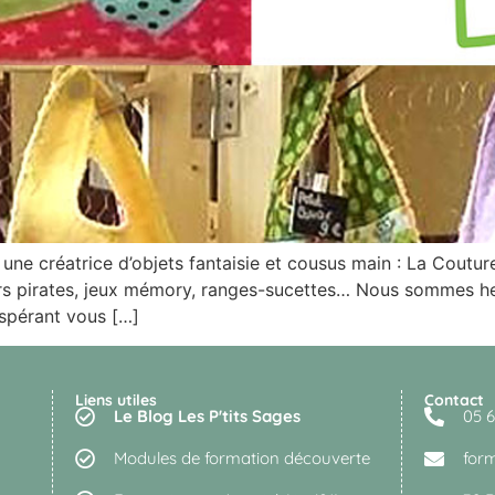
une créatrice d’objets fantaisie et cousus main : La Coutu
rs pirates, jeux mémory, ranges-sucettes… Nous sommes heu
espérant vous […]
Liens utiles
Contact
Le Blog Les P'tits Sages
05 6
Modules de formation découverte
for