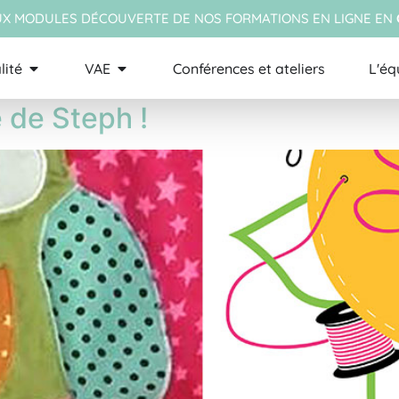
X MODULES DÉCOUVERTE DE NOS FORMATIONS EN LIGNE EN
hower
lité
VAE
Conférences et ateliers
L'éq
 de Steph !