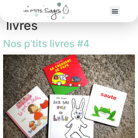
Étiquette :
Nos p’tits
livres
Nos p’tits livres #4