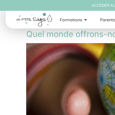
ACCÉDER AU
Étiquette :
Enfant
Formations
Parenta
Quel monde offrons-no