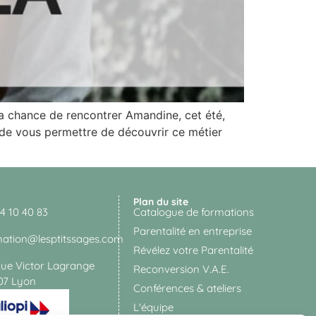
a chance de rencontrer Amandine, cet été,
t de vous permettre de découvrir ce métier
Plan du site
4 10 40 83
Catalogue de formations
Parentalité en entreprise
mation@lesptitssages.com
Révélez votre Parentalité
Rue Victor Lagrange
Reconversion V.A.E.
07 Lyon
Conférences & ateliers
L'équipe