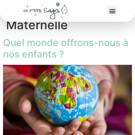
Étiquette :
Ecole
Maternelle
Quel monde offrons-nous à
nos enfants ?