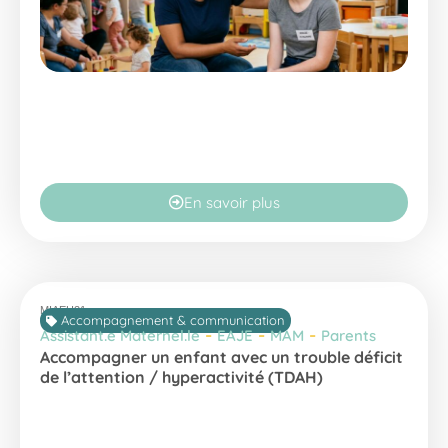
En savoir plus
MIAEH21
Accompagnement & communication
-
-
-
Assistant.e Maternel.le
EAJE
MAM
Parents
Accompagner un enfant avec un trouble déficit
de l’attention / hyperactivité (TDAH)