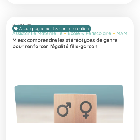
MICSEFG21
Accompagnement & communication
-
-
Assistant.e Maternel.le
École & Périscolaire
MAM
Mieux comprendre les stéréotypes de genre
pour renforcer l’égalité fille-garçon