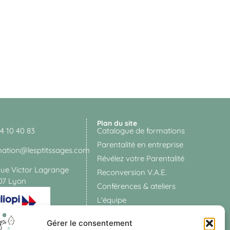
Plan du site
4 10 40 83
Catalogue de formations
Parentalité en entreprise
mation@lesptitssages.com
Révélez votre Parentalité
Rue Victor Lagrange
Reconversion V.A.E.
07 Lyon
Conférences & ateliers
L'équipe
Blog
Gérer le consentement