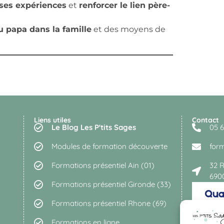
 ses expériences
et
renforcer le lien père-
u papa dans la famille
et des moyens de
Liens utiles
Contact
Le Blog Les P'tits Sages
05 6
Modules de formation découverte
for
Formations présentiel Ain (01)
32 
690
Formations présentiel Gironde (33)
Formations présentiel Rhone (69)
Formations en ligne