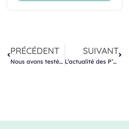
PRÉCÉDENT
SUIVANT
Nous avons testé : la maison à serrures Melissa & Doug —- non sponsorisé —-
L’actualité des P’tits Sages à Bordeaux