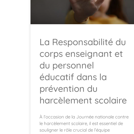
La Responsabilité du
corps enseignant et
du personnel
éducatif dans la
prévention du
harcèlement scolaire
À l’occasion de la Journée nationale contre
le harcèlement scolaire, il est essentiel de
souligner le rôle crucial de l’équipe