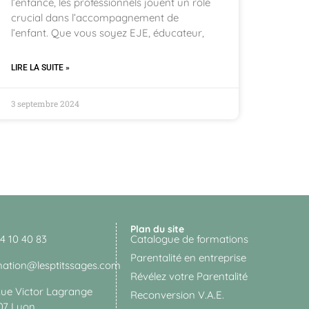
l’enfance, les professionnels jouent un rôle
crucial dans l’accompagnement de
l’enfant. Que vous soyez EJE, éducateur,
LIRE LA SUITE »
3 septembre 2024
Plan du site
4 10 40 83
Catalogue de formations
Parentalité en entreprise
mation@lesptitssages.com
Révélez votre Parentalité
Rue Victor Lagrange
Reconversion V.A.E.
07 Lyon